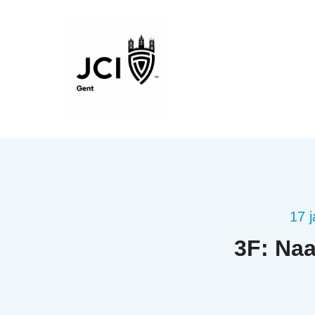
17 
3F: Naa