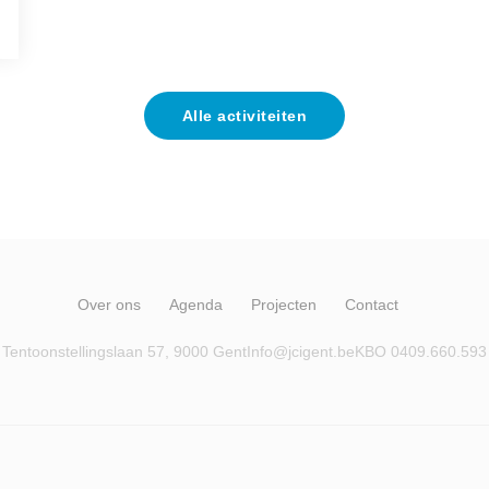
Alle activiteiten
Over ons
Agenda
Projecten
Contact
Tentoonstellingslaan 57, 9000 Gent
Info@jcigent.be
KBO 0409.660.593