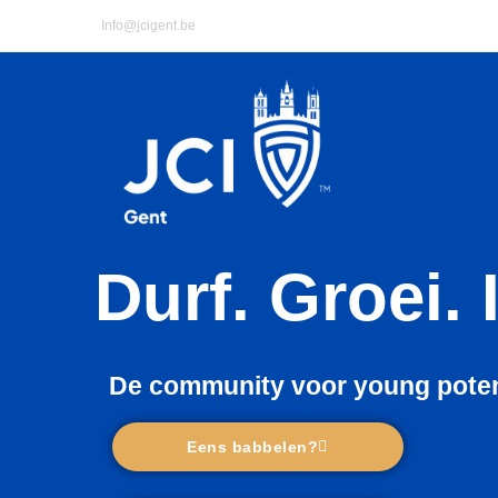
Info@jcigent.be
Durf. Groei. 
De community voor young poten
Eens babbelen?