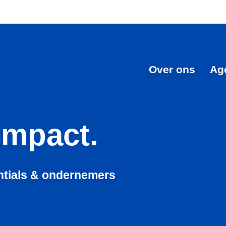
Over ons
Ag
Impact.
tials & ondernemers