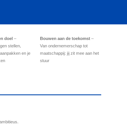
en doel
–
Bouwen aan de toekomst
–
en stellen,
Van ondernemerschap tot
 aanpakken en je
maatschappij: jij zit mee aan het
ken
stuur
ambitieus.