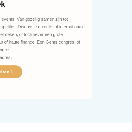
ek
 events. Van gezellig samen zijn tot
petitie. Discussie op café, of internationale
zoeken, of toch liever een grote
ap of haute finance. Een Gents congres, of
ongres.
e adres.
eiten