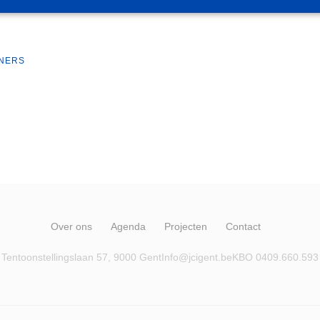
TNERS
Over ons
Agenda
Projecten
Contact
Tentoonstellingslaan 57, 9000 Gent
Info@jcigent.be
KBO 0409.660.593