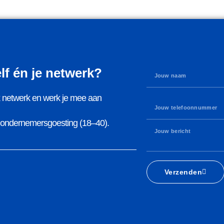
elf én je netwerk?
rk netwerk en werk je mee aan
t ondernemersgoesting (18–40).
Verzenden