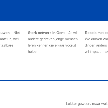
ouwen
– Niet
Sterk netwerk in Gent
– Je wil
Rebels met e
aatclub, wél
andere gedreven jonge mensen
We durven vrag
 tastbare
leren kennen die elkaar vooruit
dingen anders
helpen
wil impact ma
Lekker gewoon, maar wel 