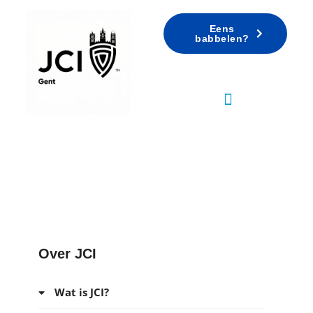
Eens
babbelen?
FAQ
Over JCI
Wat is JCI?